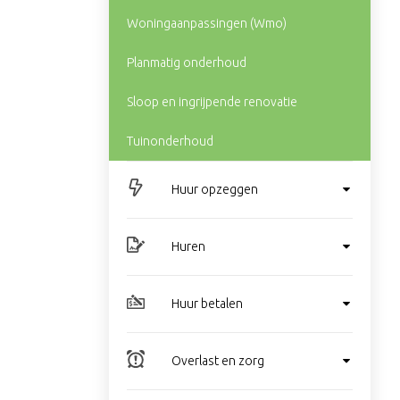
Woningaanpassingen (Wmo)
Planmatig onderhoud
Sloop en ingrijpende renovatie
Tuinonderhoud
Huur opzeggen
Huren
Huur betalen
Overlast en zorg