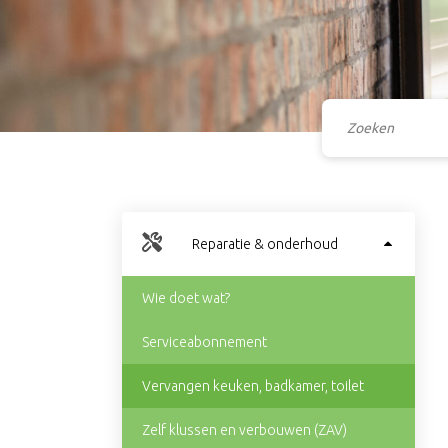
Reparatie & onderhoud
Wie doet wat?
Serviceabonnement
Vervangen keuken, badkamer, toilet
Zelf klussen en verbouwen (ZAV)